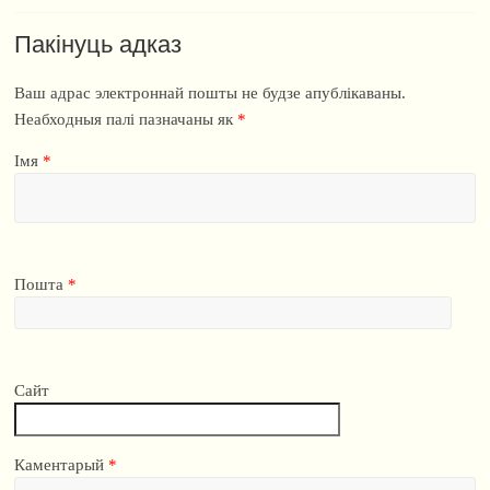
Пакінуць адказ
Ваш адрас электроннай пошты не будзе апублікаваны.
Неабходныя палі пазначаны як
*
Імя
*
Пошта
*
Сайт
Каментарый
*