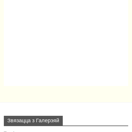
Звязацца з Галерэяй