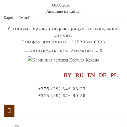
08.08.2026
Апошняе на сайце:
Карціна "Жнеі"
Мастацтва натхняе на падарожжы па старажытнаму гораду
У зiмовы перыяд галерэя працуе па папярэдняй
Калядныя і навагоднія хронікі нашых з вамі добрых спраў для
дамове.
дзетак. Частка 2
Тэлефон для сувязі +375293460323
Калядныя і навагоднія хронікі нашых з вамі добрых спраў для
дзетак. Частка 1
г. Навагрудак, вул. Замкавая, д.9
Праект "Созвучие". Радзімазнаўства. Мелодыі раніцы і вечара:
Адкрываючы жывапіс Кастуся Качана
BY
RU
EN
DE
PL
+375 (29) 346 03 23
+375 (29) 676 90 38