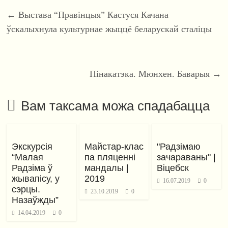
←
Выстава “Правiнцыя” Кастуся Качана
ўскалыхнула культурнае жыццё беларускай сталіцы
Пiнакатэка. Мюнхен. Баварыя
→
Вам таксама можа спадабацца
Экскурсія
Майстар-клас
"Радзімаю
“Малая
па пляценні
зачараваны" |
Радзiма ў
мандалы |
Віцебск
жывапiсу, у
2019
16.07.2019
0
сэрцы.
23.10.2019
0
Назаўжды”
14.04.2019
0