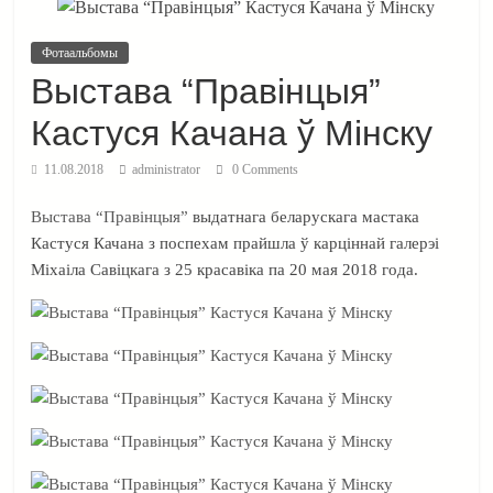
Фотаальбомы
Выстава “Правінцыя”
Кастуся Качана ў Мінску
11.08.2018
administrator
0 Comments
Выстава “Правiнцыя”
выдатнага беларускага мастака
Кастуся Качана з поспехам прайшла ў карцiннай галерэi
Мiхаiла Савiцкага з 25 красавiка па 20 мая 2018 года.