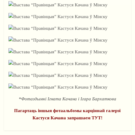
*Фотаздымкі Ігната Качана і Ігара Бархаткова
Пагартаць іншыя фотаальбомы карціннай галерэі
Кастуся Качана запрашаем ТУТ!