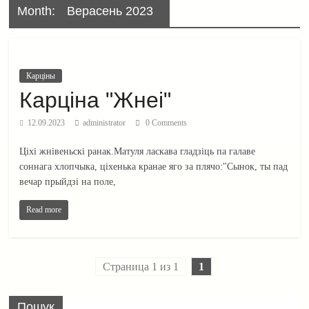
Month:
Верасень 2023
Карціны
Карціна "Жнеі"
12.09.2023
administrator
0 Comments
Ціхі жнівеньскі ранак.Матуля ласкава гладзіць па галаве
соннага хлопчыка, ціхенька кранае яго за плячо:"Сынок, ты пад
вечар прыйдзі на поле,
Read more
Страница 1 из 1
1
Пошук