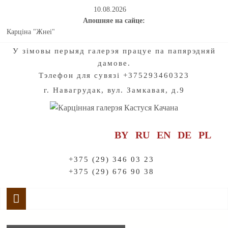
10.08.2026
Апошняе на сайце:
Карціна "Жнеі"
Мастацтва натхняе на падарожжы па старажытнаму гораду
У зiмовы перыяд галерэя працуе па папярэдняй
Калядныя і навагоднія хронікі нашых з вамі добрых спраў для
дамове.
дзетак. Частка 2
Тэлефон для сувязі +375293460323
Калядныя і навагоднія хронікі нашых з вамі добрых спраў для
дзетак. Частка 1
г. Навагрудак, вул. Замкавая, д.9
Праект "Созвучие". Радзімазнаўства. Мелодыі раніцы і вечара:
Адкрываючы жывапіс Кастуся Качана
BY
RU
EN
DE
PL
+375 (29) 346 03 23
+375 (29) 676 90 38