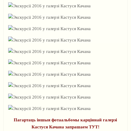
Пагартаць іншыя фотаальбомы карціннай галерэі
Кастуся Качана запрашаем ТУТ!