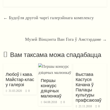
←
Будоўля другой чаргі галерэйнага комплексу
Музей Вінцэнта Ван Гога ў Амстэрдаме
→
Вам таксама можа спадабацца
Любоў і кава.
Выстава
Майстар-клас
Кастуся
Першы
у галерэі
Качана ў
конкурс
Палацы
дзіцячых
31.03.2020
0
культуры
малюнкаў
прафсаюзаў
04.08.2018
0
21.11.2018
0