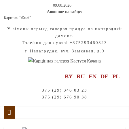
09.08.2026
Апошняе на сайце:
Карціна "Жнеі"
Мастацтва натхняе на падарожжы па старажытнаму гораду
У зiмовы перыяд галерэя працуе па папярэдняй
Калядныя і навагоднія хронікі нашых з вамі добрых спраў для
дамове.
дзетак. Частка 2
Тэлефон для сувязі +375293460323
Калядныя і навагоднія хронікі нашых з вамі добрых спраў для
дзетак. Частка 1
г. Навагрудак, вул. Замкавая, д.9
Праект "Созвучие". Радзімазнаўства. Мелодыі раніцы і вечара:
Адкрываючы жывапіс Кастуся Качана
BY
RU
EN
DE
PL
+375 (29) 346 03 23
+375 (29) 676 90 38