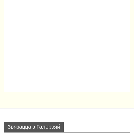
Звязацца з Галерэяй