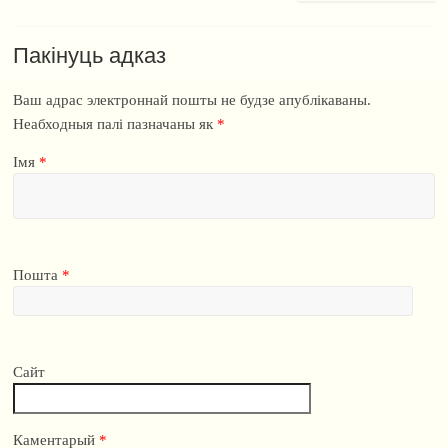
Пакінуць адказ
Ваш адрас электроннай пошты не будзе апублікаваны.
Неабходныя палі пазначаны як
*
Імя
*
Пошта
*
Сайт
Каментарый
*