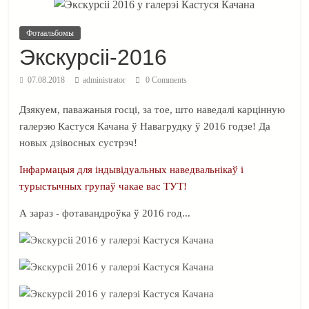
Фотаальбомы
Экскурсіі-2016
07.08.2018
administrator
0 Comments
Дзякуем, паважаныя госці, за тое, што наведалі карцінную
галерэю Кастуся Качана ў Навагрудку ў 2016 годзе! Да
новых дзівосных сустрэч!
Інфармацыя для індывідуальных наведвальнікаў і
турыстычных групаў чакае вас ТУТ!
А зараз - фотавандроўка ў 2016 год...