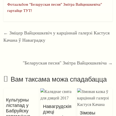
Фотаальбом "Беларуская песня" Змітра Вайцюшкевіча"
гартайце ТУТ!
←
Зміцер Вайцюшкевіч у карціннай галерэі Кастуся
Качана ў Наваградку
"Беларуская песня" Змітра Вайцюшкевіча
→
Вам таксама можа спадабацца
Культурны
лістапад у
Навагрудскія
Бабруйску
дзеці
Зімовы