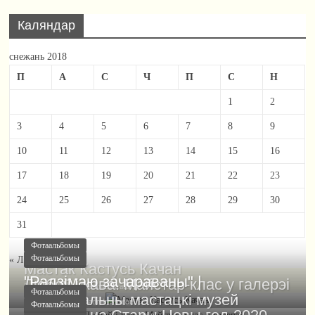
Каляндар
снежань 2018
П
А
С
Ч
П
С
Н
1
2
3
4
5
6
7
8
9
10
11
12
13
14
15
16
17
18
19
20
21
22
23
24
25
26
27
28
29
30
31
Фотаальбомы
Фотаальбомы
« Ліст
сак »
Фотаальбомы
Мастак Кастусь Качан
"Радзімаю зачараваны" |
Любоў і кава. Майстар-клас у галерэі
12.08.2020
administrator
0
Фотаальбомы
Нацыянальны мастацкі музей
31.03.2020
administrator
0
Фотаальбомы
Фотаальбомы