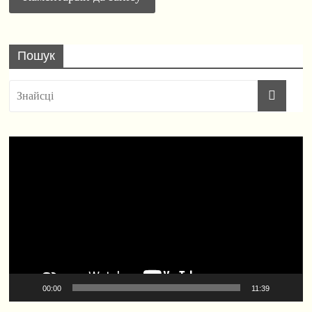
Пошук
Відэа-
прайгравальнік
00:00
11:39