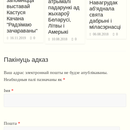
запомніцца
атрымалі
Навагрудак
выставай
падарункі ад
аб’яднала
Кастуся
жыхароў
свята
Качана
Беларусі,
дабрыні і
"Радзімаю
Літвы і
міласэрнасці
зачараваны"
Амерыкі
06.08.2018
0
16.11.2019
0
10.08.2018
0
Пакінуць адказ
Ваш адрас электроннай пошты не будзе апублікаваны.
Неабходныя палі пазначаны як
*
Імя
*
Пошта
*