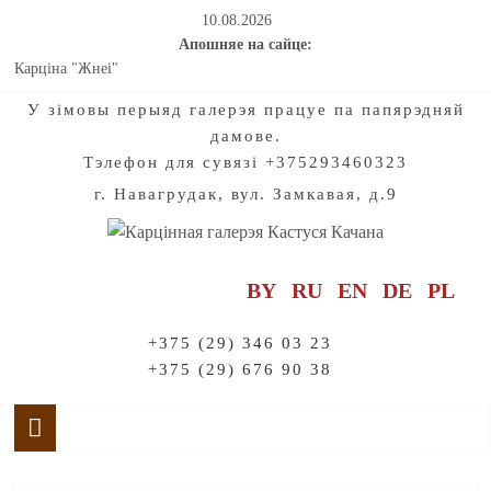
10.08.2026
Апошняе на сайце:
Карціна "Жнеі"
Мастацтва натхняе на падарожжы па старажытнаму гораду
У зiмовы перыяд галерэя працуе па папярэдняй
Калядныя і навагоднія хронікі нашых з вамі добрых спраў для
дамове.
дзетак. Частка 2
Тэлефон для сувязі +375293460323
Калядныя і навагоднія хронікі нашых з вамі добрых спраў для
дзетак. Частка 1
г. Навагрудак, вул. Замкавая, д.9
Праект "Созвучие". Радзімазнаўства. Мелодыі раніцы і вечара:
Адкрываючы жывапіс Кастуся Качана
BY
RU
EN
DE
PL
+375 (29) 346 03 23
+375 (29) 676 90 38