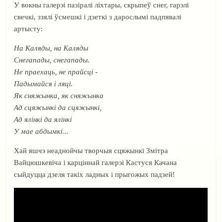
У вокны галерэі пазіралі ліхтары, скрыпеў снег, гарэлі
свечкі, ззялі ўсмешкі і дзеткі з дарослымі падпявалі
артысту:
На Каляды, на Каляды
Снегапады, снегапады.
Не праехаць, не прайсцi -
Падымайся i ляцi.
Як сняжынка, як сняжынка
Ад сцяжынкi да сцяжынкi,
Ад ялiнкi да ялiнкi
У мае абдымкi...
Хай яшчэ неаднойчы творчыя сцяжынкі Змітра
Вайцюшкевіча і карціннай галерэі Кастуся Качана
сыйдуцца дзеля такіх ладных і прыгожых падзей!