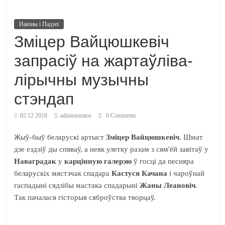
Навіны і Падзеі
Зміцер Вайцюшкевіч
запрасіў на жартаўліва-
лірычны музычны
стэндап
02.12.2018
administrator
0 Comments
Жыў-быў беларускі артыст
Зміцер Вайцюшкевіч
. Шмат
дзе ездзіў ды спяваў, а неяк улетку разам з сям'ёй завітаў у
Наваградак
у
карцінную галерэю
ў госці да песняра
беларускіх мястэчак спадара
Кастуся Качана
і чароўнай
гаспадыні сядзібы мастака спадарыні
Жаны Леановіч
.
Так пачалася гісторыя сяброўства творцаў.