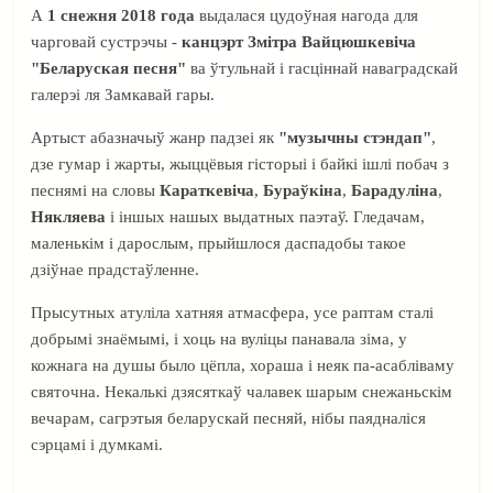
А
1 снежня 2018 года
выдалася цудоўная нагода для
чарговай сустрэчы -
канцэрт Змітра Вайцюшкевіча
"Беларуская песня"
ва ўтульнай і гасціннай наваградскай
галерэі ля Замкавай гары.
Артыст абазначыў жанр падзеі як
"музычны стэндап"
,
дзе гумар і жарты, жыццёвыя гісторыі і байкі ішлі побач з
песнямі на словы
Караткевіча
,
Бураўкіна
,
Барадуліна
,
Някляева
і іншых нашых выдатных паэтаў. Гледачам,
маленькім і дарослым, прыйшлося даспадобы такое
дзіўнае прадстаўленне.
Прысутных атуліла хатняя атмасфера, усе раптам сталі
добрымі знаёмымі, і хоць на вуліцы панавала зіма, у
кожнага на душы было цёпла, хораша і неяк па-асабліваму
святочна. Некалькі дзясяткаў чалавек шарым снежаньскім
вечарам, сагрэтыя беларускай песняй, нібы паядналіся
сэрцамі і думкамі.