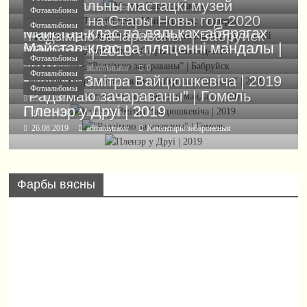
Нацыянальны мастацкі музей
31.03.2020
administrator
0
Фотаальбомы
Фотаальбомы
Ранішнік на Стары Новы год-2020
29.01.2020
administrator
0
Фотаальбомы
Майстар-клас па ляльках-абярэгах
“Радзімаю зачараваны” | Бабруйск
21.01.2020
administrator
0
Майстар-клас па пляценні мандалы |
“Шчасце” | 2019
18.11.2019
administrator
0
Фотаальбомы
2019
02.11.2019
administrator
0
Фотаальбомы
Канцэрт Змітра Вайцюшкевіча | 2019
23.10.2019
administrator
0
Фотаальбомы
"Радзімаю зачараваны" | Гомель
15.10.2019
administrator
0
Пленэр у Друі | 2019
24.09.2019
administrator
0
26.08.2019
administrator
Каментары
забароненыя
Фарбы вясны