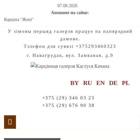
07.08.2026
Апошняе на сайце:
Карціна "Жнеі"
Мастацтва натхняе на падарожжы па старажытнаму гораду
У зiмовы перыяд галерэя працуе па папярэдняй
Калядныя і навагоднія хронікі нашых з вамі добрых спраў для
дамове.
дзетак. Частка 2
Тэлефон для сувязі +375293460323
Калядныя і навагоднія хронікі нашых з вамі добрых спраў для
дзетак. Частка 1
г. Навагрудак, вул. Замкавая, д.9
Праект "Созвучие". Радзімазнаўства. Мелодыі раніцы і вечара:
Адкрываючы жывапіс Кастуся Качана
BY
RU
EN
DE
PL
+375 (29) 346 03 23
+375 (29) 676 90 38