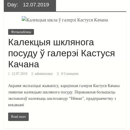
Day:
12.07.2019
Фотаальбомы
Калекцыя шклянога
посуду ў галерэі Кастуся
Качана
12.07.2019
administrator
0 Comments
Акрамя экспазіцыі жывапісу, карцінная галерэя Кастуся Качана
змяшчае калекцыю шклянога посуду. Пераважная большасць
экспанатаў належыць шклозаводу “Нёман”, прадпрыемству з
векавымі
Read more