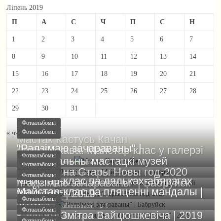
Ліпень 2019
П
А
С
Ч
П
С
Н
1
2
3
4
5
6
7
8
9
10
11
12
13
14
15
16
17
18
19
20
21
22
23
24
25
26
27
28
29
30
31
Фотаальбомы
Фотаальбомы
« чэрв
жнів »
Фотаальбомы
Мастак Кастусь Качан
"Радзімаю зачараваны" |
Любоў і кава. Майстар-клас у галерэі
12.08.2020
administrator
0
Фотаальбомы
Нацыянальны мастацкі музей
31.03.2020
administrator
0
Фотаальбомы
Фотаальбомы
Ранішнік на Стары Новы год-2020
29.01.2020
administrator
0
Фотаальбомы
Майстар-клас па ляльках-абярэгах
“Радзімаю зачараваны” | Бабруйск
21.01.2020
administrator
0
Майстар-клас па пляценні мандалы |
“Шчасце” | 2019
18.11.2019
administrator
0
Фотаальбомы
2019
02.11.2019
administrator
0
Фотаальбомы
Канцэрт Змітра Вайцюшкевіча | 2019
23.10.2019
administrator
0
Фотаальбомы