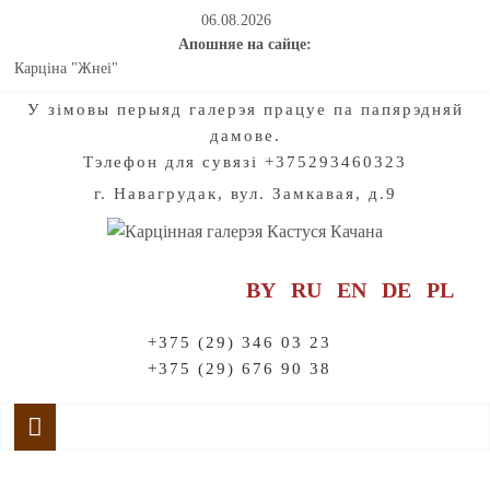
06.08.2026
Апошняе на сайце:
Карціна "Жнеі"
Мастацтва натхняе на падарожжы па старажытнаму гораду
У зiмовы перыяд галерэя працуе па папярэдняй
Калядныя і навагоднія хронікі нашых з вамі добрых спраў для
дамове.
дзетак. Частка 2
Тэлефон для сувязі +375293460323
Калядныя і навагоднія хронікі нашых з вамі добрых спраў для
дзетак. Частка 1
г. Навагрудак, вул. Замкавая, д.9
Праект "Созвучие". Радзімазнаўства. Мелодыі раніцы і вечара:
Адкрываючы жывапіс Кастуся Качана
BY
RU
EN
DE
PL
+375 (29) 346 03 23
+375 (29) 676 90 38