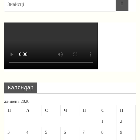
Каляндар
жнівень 2026
П
А
С
Ч
П
С
Н
1
2
3
4
5
6
7
8
9