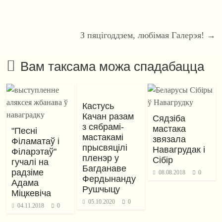
З пяцігоддзем, любімая Галерэя!
→
Вам таксама можа спадабацца
Кастусь
Качан разам
Сядзіба
з сябрамі-
мастака
"Песні
мастакамі
звязала
Філаматаў і
прысвяцілі
Навагрудак і
Філарэтаў"
пленэр у
Сібір
гучалі на
Багданаве
радзіме
08.08.2018
0
Фердынанду
Адама
Рушчыцу
Міцкевіча
05.10.2020
0
04.11.2018
0