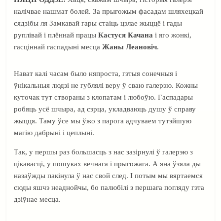
налічвае нашмат болей. За прыгожым фасадам шляхецкай
сядзібы ля Замкавай гары стаіць цэлае жыццё і гады
руплівай і плённай працы
Кастуся Качана
і яго жонкі,
гасціннай гаспадыні месца
Жаны Леановіч
.
Нават калі часам было няпроста, гэтыя сонечныя і
ўнікальныя людзі не гублялі веру ў сваю галерэю. Кожны
куточак тут створаны з клопатам і любоўю. Гаспадары
робяць усё шчыра, ад сэрца, укладваюць душу ў справу
жыцця. Таму ўсе мы ўжо з парога адчуваем тутэйшую
магію дабрыні і цеплыні.
Так, у першы раз большасць з нас зазірнулі ў галерэю з
цікавасці, у пошуках вечнага і прыгожага. А яна ўзяла ды
назаўжды пакінула ў нас свой след. І потым мы вяртаемся
сюды яшчэ неаднойчы, бо палюбілі з першага погляду гэта
дзіўнае месца.