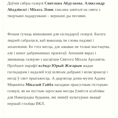
Даўнія сябры галерэі
Святлана Абдулаева
,
Аляксандр
Абадзінскі
і
Міхась Зізюк
таксама завіталі на свята з
творчымі падарункамі – вершамі ды песнямі.
Фонам гучаць віншаванні для гаспадароў галерэі. Багата
людзей сабралася, каб выказаць ім словы падзякі і
захаплення. Бо гэта месца, дзе ажывае не толькі мастацтва,
але і шмат дабрачынных праектаў. Апошнія якраз і
звязваюць галерэю з касцёлам Святога Міхала Арханёла.
Пробашч парафіі
ксёндз Юрый Жэгарын
жадае
гаспадарам і надалей ісці шляхам дабрыні і міласэрнасці і
несці ў свет прыгажосць. А дырэктар дома-музея Адама
Міцкевіча
Мікалай Гайба
нагадвае прысутным гісторыю
галерэі, як на пустым зарослым месцы ўзнёсся асаблівы
для Наваградка будынак, які змяніў культурнае жыццё
першай сталіцы ВКЛ.