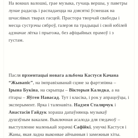
На вокнах валошкі, грае музыка, гучаць вершы, у паветры
лунае радасць і распадаецца на дзясяткі ўсмешак на
шчаслівых тварах гасцей. Прастора творчай свабоды і
месца сустрэчы сяброў, галерэя па традыцыі і свой юбілей
адзначае лёгка і прыгожа, без афіцыйных прамоў і з
густам.
Пасля
прэзентацыі новага альбома Кастуся Качана
“Жывапіс”
, на імправізаванай сцэне за фартэпіяна –
Ірына Букіна
, на скрыпцы –
Вікторыя Калодка
, а на
гітары –
Яўген Навасад
. Тут і класіка, і рок у апрацоўцы, і
эксперымент. Ярка і таленавіта.
Надзея Сталярчук
і
Анастасія Гайдук
хораша дапаўняюць музыкаў
душэўным вакалам. Выключная асалода для гледачоў –
выступленне маленькай зорачкі
Сафійкі
, унучкі Кастуся і
Жаны, якая ладна выконвае айчынныя і замежныя хіты.