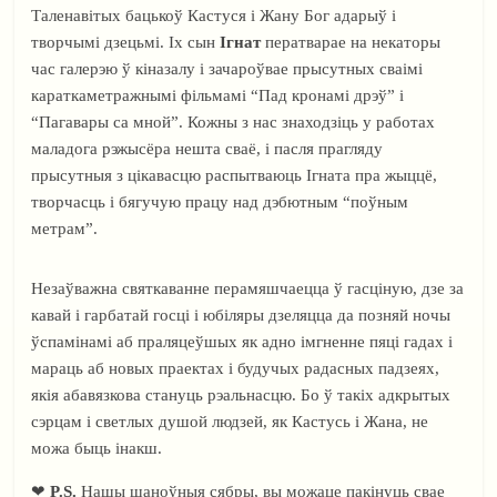
Таленавітых бацькоў Кастуся і Жану Бог адарыў і
творчымі дзецьмі. Іх сын
Ігнат
ператварае на некаторы
час галерэю ў кіназалу і зачароўвае прысутных сваімі
караткаметражнымі фільмамі “Пад кронамі дрэў” і
“Пагавары са мной”. Кожны з нас знаходзіць у работах
маладога рэжысёра нешта сваё, і пасля прагляду
прысутныя з цікавасцю распытваюць Ігната пра жыццё,
творчасць і бягучую працу над дэбютным “поўным
метрам”.
Незаўважна святкаванне перамяшчаецца ў гасціную, дзе за
кавай і гарбатай госці і юбіляры дзеляцца да позняй ночы
ўспамінамі аб праляцеўшых як адно імгненне пяці гадах і
мараць аб новых праектах і будучых радасных падзеях,
якія абавязкова стануць рэальнасцю. Бо ў такіх адкрытых
сэрцам і светлых душой людзей, як Кастусь і Жана, не
можа быць інакш.
❤
P.S.
Нашы шаноўныя сябры, вы можаце пакінуць свае