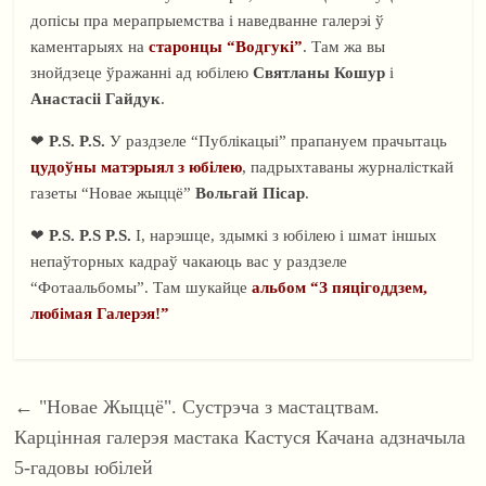
допісы пра мерапрыемства і наведванне галерэі ў
каментарыях на
старонцы “Водгукі”
. Там жа вы
знойдзеце ўражанні ад юбілею
Святланы Кошур
і
Анастасіі Гайдук
.
❤
P.S. P.S.
У раздзеле “Публікацыі” прапануем прачытаць
цудоўны матэрыял з юбілею
, падрыхтаваны журналісткай
газеты “Новае жыццё”
Вольгай Пісар
.
❤
P.S. P.S P.S.
І, нарэшце, здымкі з юбілею і шмат іншых
непаўторных кадраў чакаюць вас у раздзеле
“Фотаальбомы”. Там шукайце
альбом “З пяцігоддзем,
любімая Галерэя!”
←
"Новае Жыццё". Сустрэча з мастацтвам.
Карцінная галерэя мастака Кастуся Качана адзначыла
5-гадовы юбілей