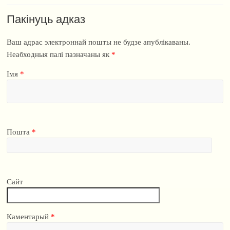
Пакінуць адказ
Ваш адрас электроннай пошты не будзе апублікаваны.
Неабходныя палі пазначаны як
*
Імя
*
Пошта
*
Сайт
Каментарый
*