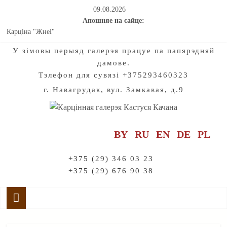
09.08.2026
Апошняе на сайце:
Карціна "Жнеі"
Мастацтва натхняе на падарожжы па старажытнаму гораду
У зiмовы перыяд галерэя працуе па папярэдняй
Калядныя і навагоднія хронікі нашых з вамі добрых спраў для
дамове.
дзетак. Частка 2
Тэлефон для сувязі +375293460323
Калядныя і навагоднія хронікі нашых з вамі добрых спраў для
дзетак. Частка 1
г. Навагрудак, вул. Замкавая, д.9
Праект "Созвучие". Радзімазнаўства. Мелодыі раніцы і вечара:
Адкрываючы жывапіс Кастуся Качана
BY
RU
EN
DE
PL
+375 (29) 346 03 23
+375 (29) 676 90 38