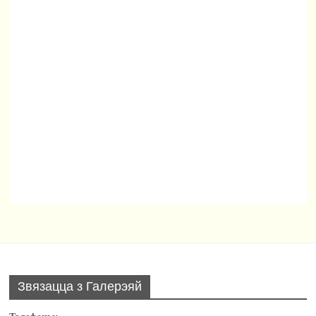
Звязацца з Галерэяй