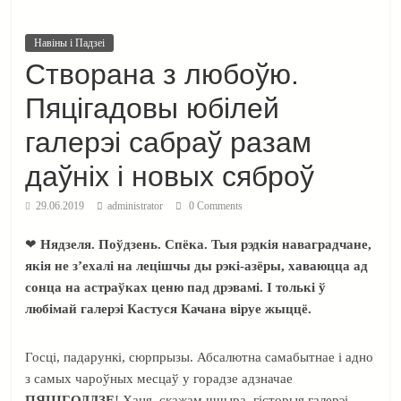
Навіны і Падзеі
Створана з любоўю.
Пяцігадовы юбілей
галерэі сабраў разам
даўніх і новых сяброў
29.06.2019
administrator
0 Comments
❤
Нядзеля. Поўдзень. Спёка. Тыя рэдкія наваградчане,
якія не з’ехалі на лецішчы ды рэкі-азёры, хаваюцца ад
сонца на астраўках ценю пад дрэвамі. І толькі ў
любімай галерэі Кастуся Качана віруе жыццё.
Госці, падарункі, сюрпрызы. Абсалютна самабытнае і адно
з самых чароўных месцаў у горадзе адзначае
ПЯЦІГОДДЗЕ
! Хаця, скажам шчыра, гісторыя галерэі